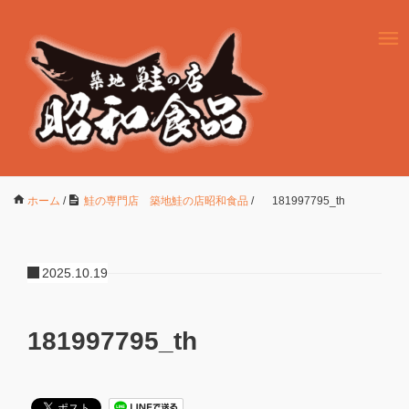
ホーム
/
鮭の専門店 築地鮭の店昭和食品
/
181997795_th
2025.10.19
181997795_th