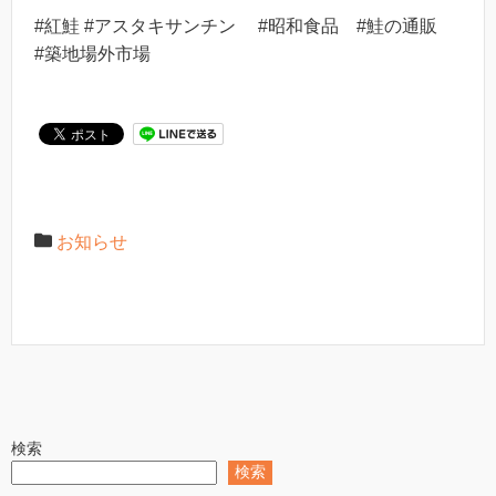
#紅鮭 #アスタキサンチン #昭和食品 #鮭の通販
#築地場外市場
お知らせ
検索
検索