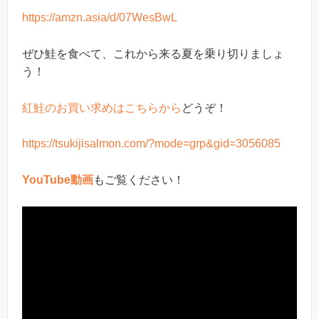
https://amzn.asia/d/07WesBwL
ぜひ鮭を食べて、これから来る夏を乗り切りましょ
う！
紅鮭のお買い求めはこちらから
どうぞ！
https://tsukijisalmon.com/?mode=grp&gid=3056085
YouTube動画
もご覧ください！