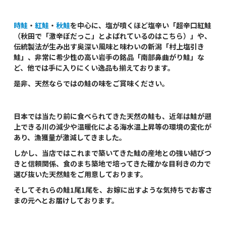
時鮭
・
紅鮭
・
秋鮭
を中心に、塩が噴くほど塩辛い「超辛口紅鮭
（秋田で「激辛ぼだっこ」とよばれているのはこちら）」や、
伝統製法が生み出す奥深い風味と味わいの新潟「村上塩引き
鮭」、非常に希少性の高い岩手の銘品「南部鼻曲がり鮭」な
ど、他では手に入りにくい逸品も揃えております。
是非、天然ならではの鮭の味をご賞味ください。
日本では当たり前に食べられてきた天然の鮭も、近年は鮭が遡
上できる川の減少や温暖化による海水温上昇等の環境の変化が
あり、漁獲量が激減してきました。
しかし、当店ではこれまで築いてきた鮭の産地との強い結びつ
きと信頼関係、食のまち築地で培ってきた確かな目利きの力で
選び抜いた天然鮭をご用意しております。
そしてそれらの鮭1尾1尾を、お嫁に出すような気持ちでお客さ
まの元へとお届けしております。