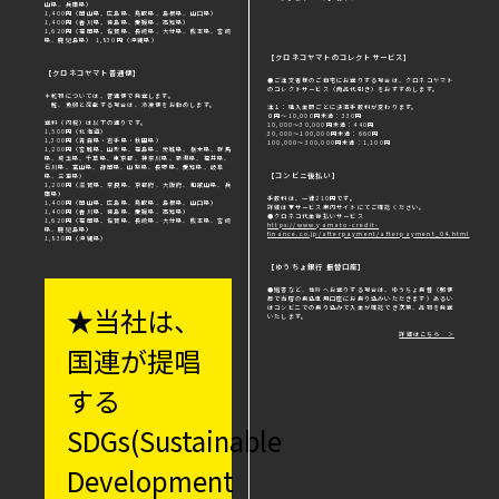
山県、兵庫県）
1,400円（岡山県、広島県、鳥取県、島根県、山口県）
1,400円（香川県、徳島県、愛媛県、高知県）
1,620円（福岡県、佐賀県、長崎県、大分県、熊本県、宮崎
県、鹿児島県） 1,830円（沖縄県）
【クロネコヤマトのコレクトサービス】
【クロネコヤマト普通便】
●ご注文者様のご自宅にお送りする場合は、クロネコヤマト
のコレクトサービス（商品代引き）をおすすめします。
＊乾物については、普通便で発送します。
鮭、魚卵と混載する場合は、冷凍便をお勧めします。
注１：購入金額ごとに決済手数料が変わります。
０円～10,000円未満：330円
送料（内税）は以下の通りです。
10,000～30,000円未満：440円
1,500円（北海道）
30,000～100,000円未満：660円
1,300円（青森県・岩手県・秋田県）
100,000～300,000円未満：1,100円
1,200円（宮城県、山形県、福島県、茨城県、栃木県、群馬
県、埼玉県、千葉県、東京都、神奈川県、新潟県、福井県、
石川県、富山県、静岡県、山梨県、長野県、愛知県、岐阜
【コンビニ後払い】
県、三重県）
1,200円（滋賀県、奈良県、京都府、大阪府、和歌山県、兵
庫県）
手数料は、一律210円です。
1,400円（岡山県、広島県、鳥取県、島根県、山口県）
詳細は▼サービス案内サイトにてご確認ください。
1,400円（香川県、徳島県、愛媛県、高知県）
●クロネコ代金後払いサービス
1,620円（福岡県、佐賀県、長崎県、大分県、熊本県、宮崎
https://www.yamato-credit-
県、鹿児島県）
finance.co.jp/afterpayment/afterpayment_04.html
1,830円（沖縄県）
【ゆうちょ銀行 振替口座】
●贈答など、他所へお送りする場合は、ゆうちょ振替（郵便
局で当店の振込専用口座にお振り込みいただきます）あるい
★当社は、
はコンビニでの振り込みで入金が確認でき次第、品物を発送
いたします。
詳細はこちら ＞
国連が提唱
する
SDGs(Sustainable
Development