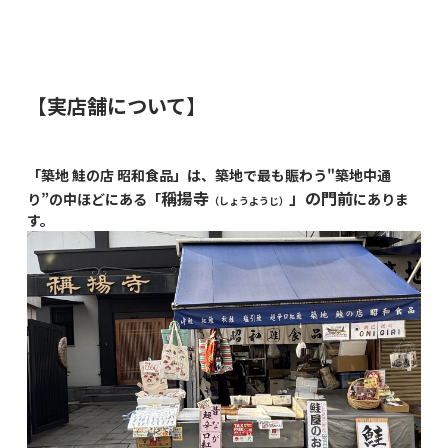
【実店舗について】
「築地 鮭の店 昭和食品」は、築地で最も賑わう"築地中通
稱揚寺
」の門前
り”の中ほどにある「
にありま
（しょうようじ）
す。