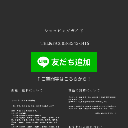
ショッピングガイド
TEL&FAX 03-3542-1416
↑ご質問等はこちらから！
配送・送料について
商品の到着について
クレジット・代金引換・コンビニ決済：ご注文確認後7日以
内に発送致します。
【クロネコヤマト冷凍便】
銀行振込：ご入金確認後7日以内に発送致します。
＊鮭、干物、魚卵については、冷凍便をお勧めします。
お正⽉・お盆休み等では発送にお時間をいただく可能性があ
りますので、納期ご確認の場合は以下よりご連絡ください。
送料（内税）は以下の通りです。
1,620円（北海道）
お問い合わせはこちら ＞
1,300円（青森県・岩手県・秋田県）
1,200円（宮城県、山形県、福島県、茨城県、栃木県、群馬
県、埼玉県、千葉県、東京都、神奈川県、新潟県、福井県、
石川県、富山県、静岡県、山梨県、長野県、愛知県、岐阜
県）
お⽀払い⽅法について
1,300円（三重県、滋賀県、奈良県、京都府、大阪府、和歌